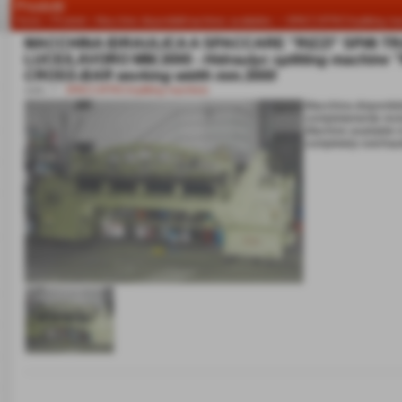
Prodotti
Home
>
Prodotti
>
Macchine disponibili/machines availables:
>
SPACCATRICI/splitting ma
MACCHINA IDRAULICA A SPACCARE "RIZZI" SPI/6 
LUCE/LAVORO MM.3000 -
Hidraulyc splitting machine
CROSS-BAR working width mm.3000
cod.:
7
-
SPACCATRICI/splitting machines
Macchina disponibile
completamente revis
Machine available in 
completely overhau