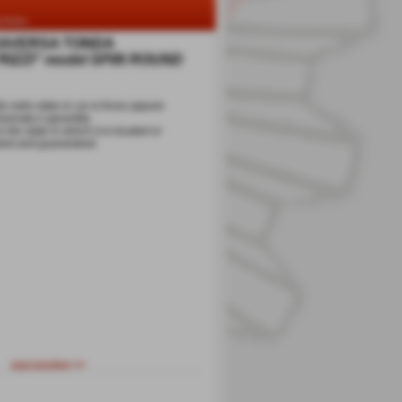
chines
TRAVERSA TONDA
 "RIZZI" model SPI/6 ROUND
 nello stato in cui si trova oppure
ionata e garantita.
the state in which it is located or
led and guaranteed.
successivo >>