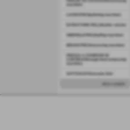
PRESSE AD ASCIUGARE/
sammyng
machines
LUCIDATRICI/
polishing machines
ESTRATTORE-PELLI/
leather stacker
SMERIGLIATRICI/
buffing machines
MISURATRICI/
measuring machines
PRESSA A STAMPARE IN
CONTINUO/
through-feed embossing
machines
SOTTOVUOTO/
vacuum drier
elenco completo