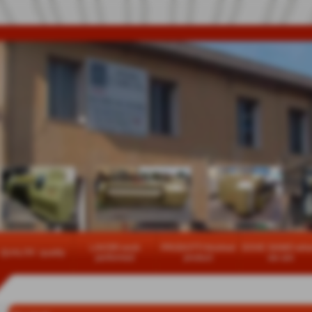
LAVORI work
PRODOTTI finished
DOVE SIAMO whe
QUALITA´ quality
performed
product
we are