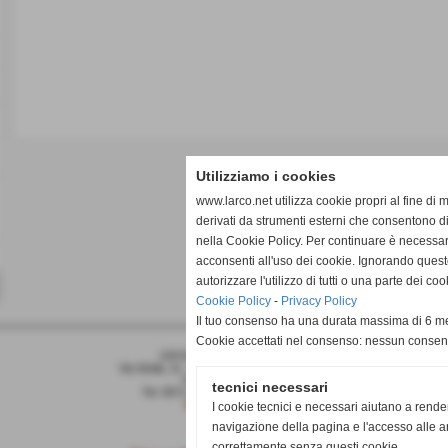
Utilizziamo i cookies
www.larco.net utilizza cookie propri al fine di 
derivati da strumenti esterni che consentono di
nella Cookie Policy. Per continuare è necessa
acconsenti all'uso dei cookie. Ignorando quest
autorizzare l'utilizzo di tutti o una parte dei 
Cookie Policy
-
Privacy Policy
Il tuo consenso ha una durata massima di 6 me
Cookie accettati nel consenso: nessun conse
OFFICINA L´ARCO S.R.L.
Via Sicilia, 11 - Santa Croce sull´Arno (Pisa)
P.I. 00115240509
tecnici necessari
Tel. 0571 31213 Fax 0571 366234
info@larco.net
I cookie tecnici e necessari aiutano a rende
navigazione della pagina e l'accesso alle ar
correttamente senza questi cookie.