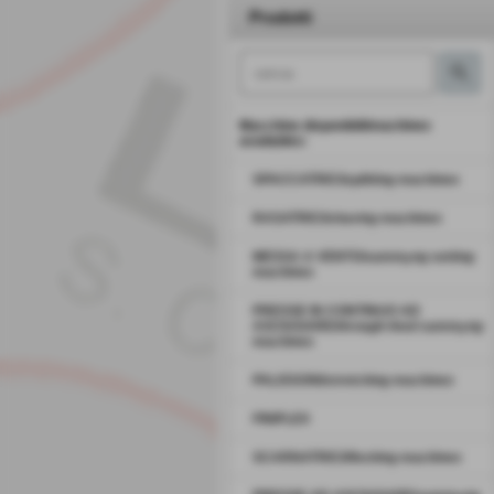
Prodotti
Macchine disponibili
/
machines
availables:
SPACCATRICI/
splitting machines
RASATRICI/
shaving machines
MESSA A VENTO/
sammyng setting
machines
PRESSE IN CONTINUO AD
ASCIUGARE/
through-feed sammyng
machines
PALISSONI/
stretching machines
FINIFLEX
SCARNATRICI/
fleshing machines